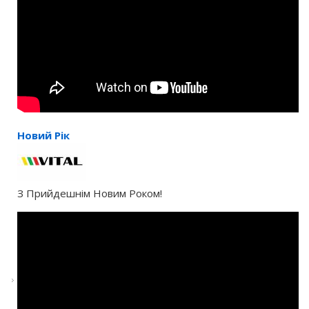
Новий Рік
З Прийдешнім Новим Роком!