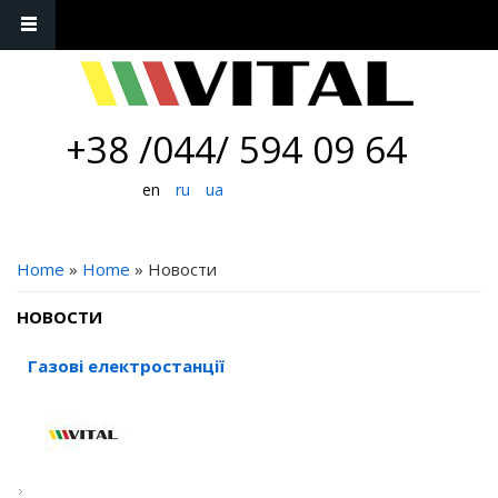
+38 /044/ 594 09 64
en
ru
ua
YOU ARE HERE
Home
»
Home
» Новости
НОВОСТИ
Газові електростанції