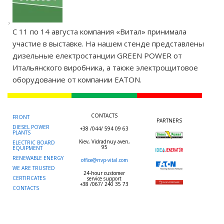
С 11 по 14 августа компания «Витал» принимала
участие в выставке. На нашем стенде представлены
дизельные електростанции GREEN POWER от
Итальянского виробника, а также электрощитовое
оборудование от компании EATON.
CONTACTS
FRONT
PARTNERS
DIESEL POWER
+38 /044/ 594 09 63
PLANTS
Kiev, Vidradnuy aven,
ELECTRIC BOARD
95
EQUIPMENT
RENEWABLE ENERGY
office@nvp-vital.com
WE ARE TRUSTED
24-hour customer
CERTIFICATES
service support
+38 /067/ 240 35 73
CONTACTS