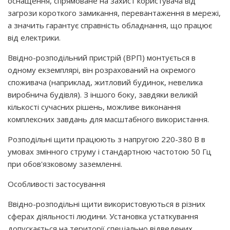
оснащення, спрямоване на захист користувача від
загрози короткого замикання, перевантаження в мережі,
а значить гарантує справність обладнання, що працює
від електрики.
Ввідно-розподільний пристрій (ВРП) монтується в
одному екземплярі, він розрахований на окремого
споживача (наприклад, житловий будинок, невелика
виробнича будівля). З іншого боку, завдяки великій
кількості сучасних рішень, можливе виконання
комплексних завдань для масштабного використання.
Розподільні щити працюють з напругою 220-380 В в
умовах змінного струму і стандартною частотою 50 Гц
при обов'язковому заземленні.
Особливості застосування
Ввідно-розподільні щити використовуються в різних
сферах діяльності людини. Установка устаткування
допускається на території спеціально відведених