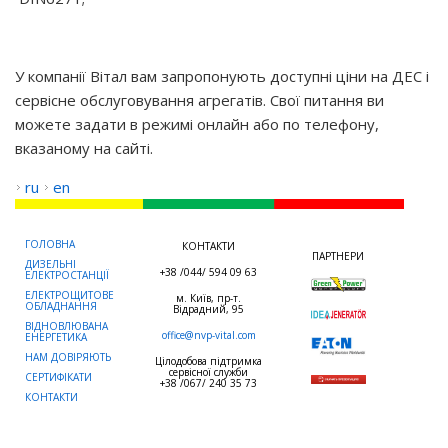
У компанії Вітал вам запропонують доступні ціни на ДЕС і
сервісне обслуговування агрегатів. Свої питання ви
можете задати в режимі онлайн або по телефону,
вказаному на сайті.
ru
en
ГОЛОВНА
КОНТАКТИ
ПАРТНЕРИ
ДИЗЕЛЬНІ
+38 /044/ 594 09 63
ЕЛЕКТРОСТАНЦІЇ
ЕЛЕКТРОЩИТОВЕ
м. Київ, пр-т.
ОБЛАДНАННЯ
Відрадний, 95
ВІДНОВЛЮВАНА
office@nvp-vital.com
ЕНЕРГЕТИКА
НАМ ДОВІРЯЮТЬ
Цілодобова підтримка
сервісної служби
СЕРТИФІКАТИ
+38 /067/ 240 35 73
КОНТАКТИ