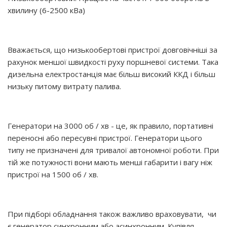
хвилину (6-2500 кВа)
Вважається, що низькообертові пристрої довговічніші за
рахунок меншої швидкості руху поршневої системи. Така
дизельна електростанція має більш високий ККД і більш
низьку питому витрату палива.
Генератори на 3000 об / хв - це, як правило, портативні
переносні або пересувні пристрої. Генератори цього
типу не призначені для тривалої автономної роботи. При
тій же потужності вони мають менші габарити і вагу ніж
пристрої на 1500 об / хв.
При підборі обладнання також важливо враховувати, чи
є генератор синхронним або асинхронним. Купівля