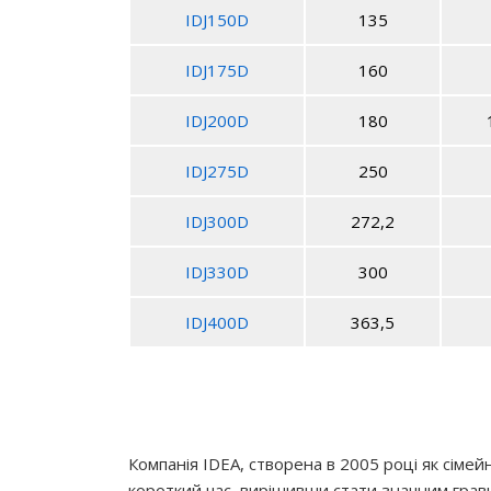
IDJ150D
135
IDJ175D
160
IDJ200D
180
IDJ275D
250
IDJ300D
272,2
IDJ330D
300
IDJ400D
363,5
Компанія IDEA, створена в 2005 році як сіме
короткий час, вирішивши стати значним гравц