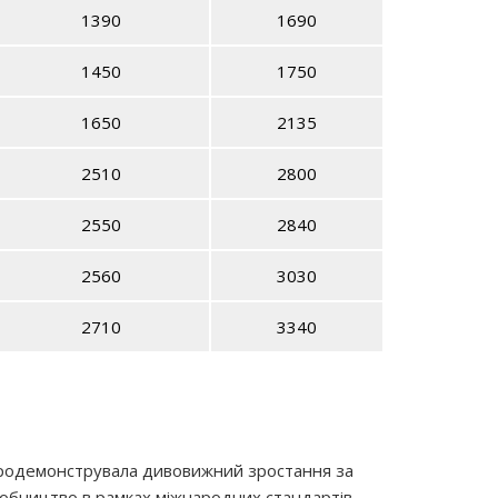
1390
1690
1450
1750
1650
2135
2510
2800
2550
2840
2560
3030
2710
3340
, продемонструвала дивовижний зростання за
иробництво в рамках міжнародних стандартів,