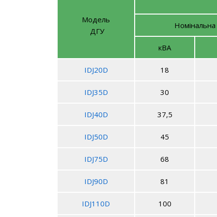
Модель
Номінальна
ДГУ
кВА
IDJ20D
18
IDJ35D
30
IDJ40D
37,5
IDJ50D
45
IDJ75D
68
IDJ90D
81
IDJ110D
100