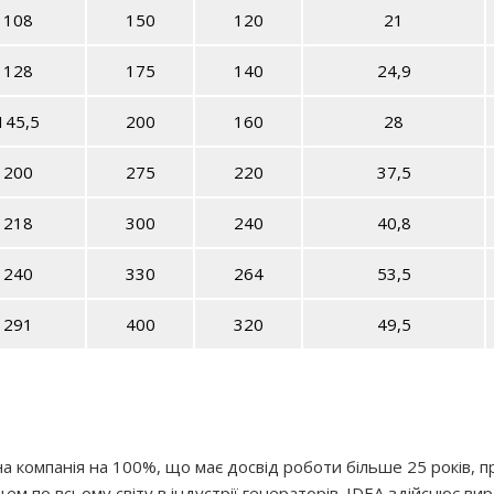
108
150
120
21
128
175
140
24,9
145,5
200
160
28
200
275
220
37,5
218
300
240
40,8
240
330
264
53,5
291
400
320
49,5
йна компанія на 100%, що має досвід роботи більше 25 років
ем по всьому світу в індустрії генераторів. IDEA здійснює в