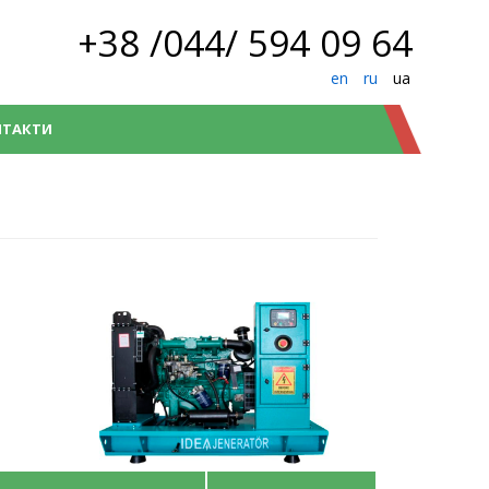
+38 /044/ 594 09 64
en
ru
ua
НТАКТИ