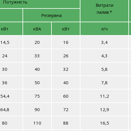
Потужність
Витрати
палив.*
Резервна
кВт
кВА
кВт
л/ч
14,5
20
16
3,4
24
33
26
4,3
30
40
32
5,8
36
50
40
7,8
54,4
75
60
11,2
64,8
90
72
12,9
80
110
88
16,5