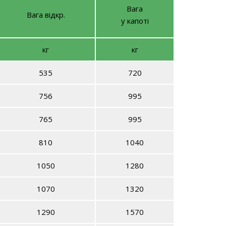
Вага
Вага відкр.
у капоті
кг
кг
535
720
756
995
765
995
810
1040
1050
1280
1070
1320
1290
1570