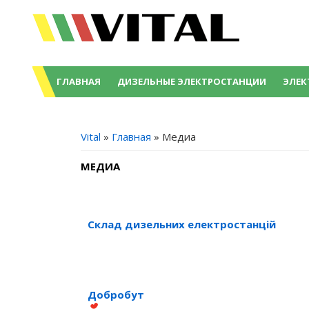
ГЛАВНАЯ
ДИЗЕЛЬНЫЕ ЭЛЕКТРОСТАНЦИИ
ЭЛЕК
ВЫ ЗДЕСЬ
Vital
»
Главная
» Медиа
МЕДИА
Склад дизельних електростанцій
Добробут